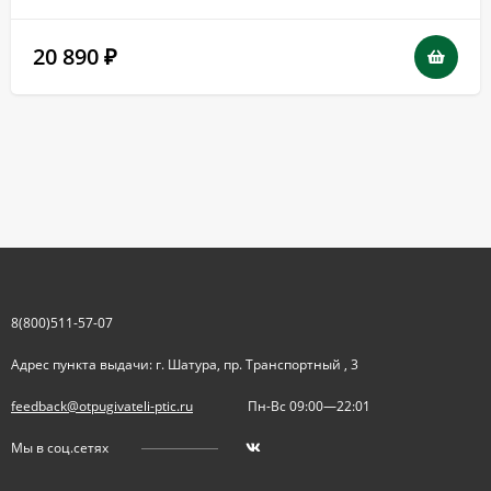
20 890
₽
8(800)511-57-07
Адрес пункта выдачи: г. Шатура, пр. Транспортный , 3
feedback@otpugivateli-ptic.ru
Пн-Вс 09:00—22:01
Мы в соц.сетях